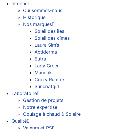
Interlac
Qui sommes-nous
Historique
Nos marques
Soleil des îles
Soleil des cîmes
Laura Sim’s
Actiderma
Eutra
Lady Green
Manetik
Crazy Rumors
Suncoatgirl
Laboratoire
Gestion de projets
Notre expertise
Coulage à chaud & Solaire
Qualité
Valeurs et RSE