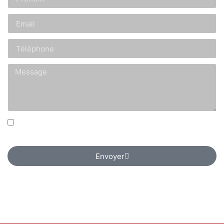
J’accepte que mes informations soient récoltées
uniquement à des fins de contact.
Envoyer