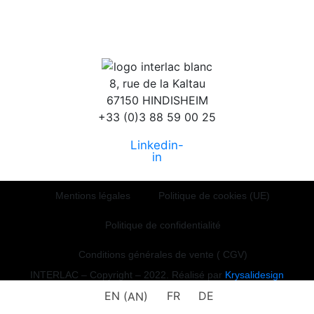
8, rue de la Kaltau
67150 HINDISHEIM
+33 (0)3 88 59 00 25
Linkedin-
in
Mentions légales
Politique de cookies (UE)
Politique de confidentialité
Conditions générales de vente ( CGV)
INTERLAC – Copyright – 2022. Réalisé par
Krysalidesign
EN
(
AN
)
FR
DE