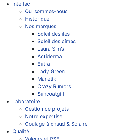
Interlac
Qui sommes-nous
Historique
Nos marques
Soleil des îles
Soleil des cîmes
Laura Sim’s
Actiderma
Eutra
Lady Green
Manetik
Crazy Rumors
Suncoatgirl
Laboratoire
Gestion de projets
Notre expertise
Coulage à chaud & Solaire
Qualité
Valeurs et RSE