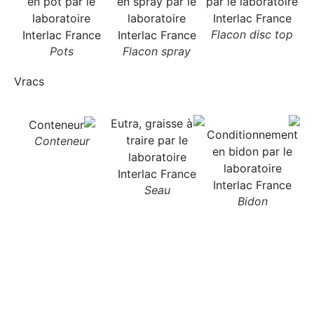
Flacon disc top
Pots
Flacon spray
C
Vracs
Conteneur
Seau
Bidon