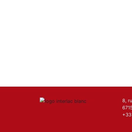
8, r
671
+33