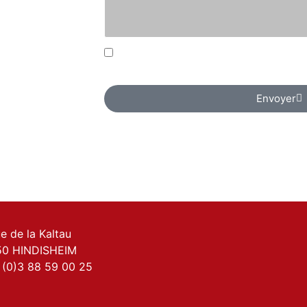
J’accepte que mes informations soie
des fins de contact.
Envoyer
ue de la Kaltau
50 HINDISHEIM
 (0)3 88 59 00 25