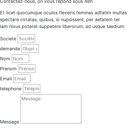
Contactez-nous, on vous répond sous 48h
Et licet quocumque oculos flexeris feminas adfatim multas
spectare cirratas, quibus, si nupsissent, per aetatem ter
iam nixus poterat suppetere liberorum, ad usque taedium.
Societe
demande
Nom
Prenom
Email
telephone
Message